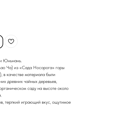
ии Юньнань.
ао Ча) из «Сада Носорога» горы
, в качестве материала были
них древних чайных деревьев,
органическом саду на высоте около
.
в, терпкий играющий вкус, ощутимое