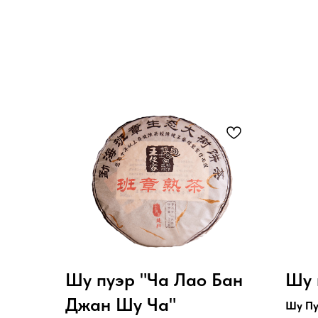
Шу пуэр "Ча Лао Бан
Шу 
Джан Шу Ча"
Шу Пу