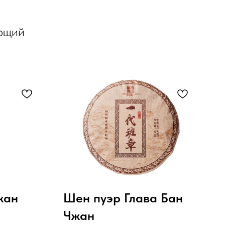
ющий
жан
Шен пуэр Глава Бан
Чжан