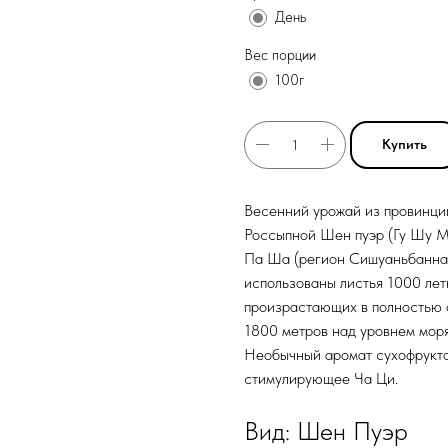
День
Вес порции
100г
Купить
Весенний урожай из провинц
Россыпной Шен пуэр (Гу Шу М
Па Ша (регион Сишуаньбанна)
использованы листья 1000 лет
произрастающих в полностью 
1800 метров над уровнем моря
Необычный аромат сухофрукто
стимулирующее Ча Ци.
Вид: Шен Пуэр