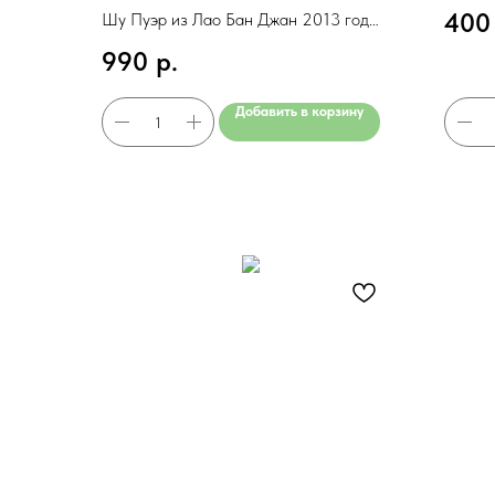
Мягкая
400
Шу Пуэр из Лао Бан Джан 2013 год
Сладки
Цена за чаепитие: 421 руб.
990
р.
утро /
⭐ Сам
Добавить в корзину
от 10 г