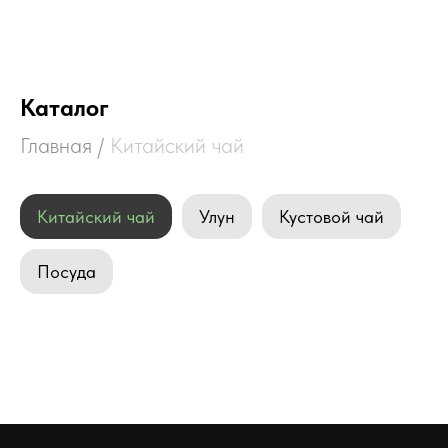
Shu&Sheng
Каталог
Главная
/
Китайский чай
Китайский чай
Улун
Кустовой чай
Посуда